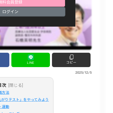
無料会員登録
ログイン
コピー
LINE
2025/12/5
目次
[閉じる]
価方法
上がりテスト」をやってみよう
・運動