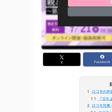
Facebook
X
ロコモの評
「立ち
ロコモ対策