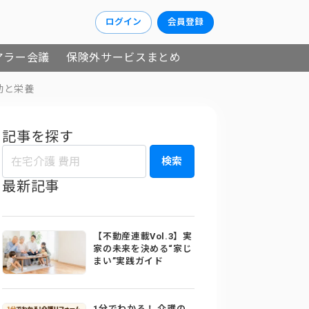
ログイン
会員登録
アラー会議
保険外サービスまとめ
動と栄養
記事を探す
検索
最新記事
【不動産連載Vol.3】実
家の未来を決める“家じ
まい”実践ガイド
1分でわかる！ 介護の