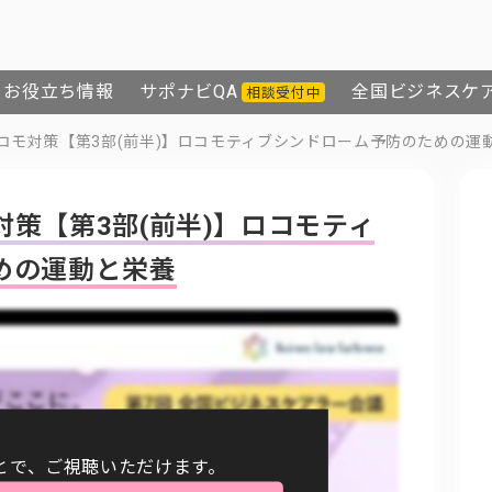
お役立ち情報
サポナビQA
全国ビジネスケ
相談受付中
コモ対策【第3部(前半)】ロコモティブシンドローム予防のための運
策【第3部(前半)】ロコモティ
めの運動と栄養
とで、
ご視聴いただけます。