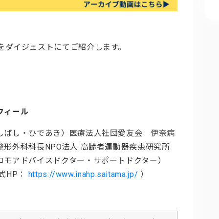
をダイジェストにてご紹介します。
フィール
しばし・ひであき）医療法人社団愛友会 伊奈病
整形外科科長
NPO法人 高齢者運動器疾患研究所
コモアドバイスドクター・サポートドクター）
式HP：
https://www.inahp.saitama.jp/
）