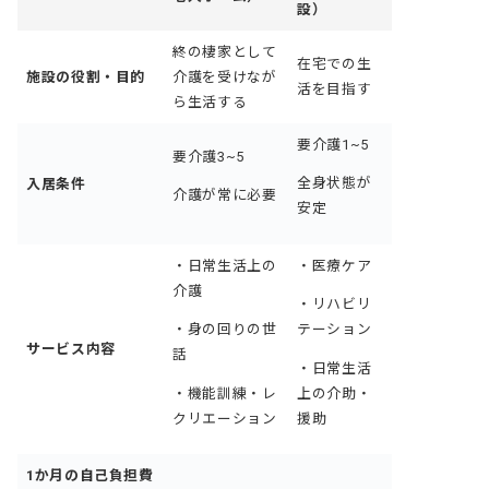
設）
終の棲家として
在宅での生
施設の役割・目的
介護を受けなが
活を目指す
ら生活する
要介護1~5
要介護3~5
全身状態が
入居条件
介護が常に必要
安定
・日常生活上の
・医療ケア
介護
・リハビリ
・身の回りの世
テーション
サービス内容
話
・日常生活
・機能訓練・レ
上の介助・
クリエーション
援助
1か月の自己負担費