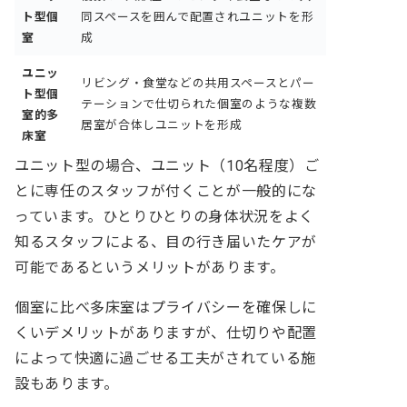
ト型個
同スペースを囲んで配置されユニットを形
室
成
ユニッ
リビング・食堂などの共用スペース
とパー
ト型個
テーションで仕切られた個室のような複数
室的多
居室が合体しユニットを形成
床室
ユニット型の場合、ユニット（10名程度）ご
とに専任のスタッフが付くことが一般的にな
っています。ひとりひとりの身体状況をよく
知るスタッフによる、目の行き届いたケアが
可能であるというメリットがあります。
個室に比べ多床室はプライバシーを確保しに
くいデメリットがありますが、
仕切りや配置
によって快適に過ごせる工夫がされている施
設もあります。