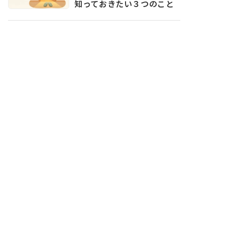
知っておきたい３つのこと
介護はどこから始まる？ 暮
らしの中に出てくるサイ
ン：買い物
介護はどこから始まる？ 暮
らしの中に出てくるサイ
ン：料理
介護はどこから始まる？ 暮
らしの中に出てくるサイ
ン：掃除
育児と母の認知症介護が重
なった40代女性のリアル――自
分の人生が見えなくなった