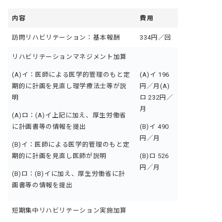
内容
費用
訪問リハビリテーション：基本報酬
334円／回
リハビリテーションマネジメント加算
(A)イ：
医師による医学的管理のもと定
(A)イ 196
期的に計画を見直し理学療法士等が説
円／月
(A)
明
ロ 232円／
月
(A)ロ：(A)イ
上記に加え、厚生労働省
に計画書等の情報を提出
(B)イ 490
円／月
(B)イ：
医師による医学的管理のもと定
期的に計画を見直し医師が説明
(B)ロ 526
円／月
(B)ロ：(B)イ
に加え、厚生労働省に計
画書等の情報を提出
短期集中リハビリテーション実施加算