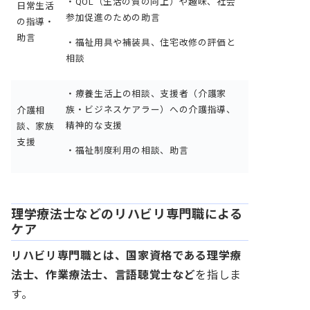
・QOL（生活の質の向上）や趣味、社会
日常生活
参加促進のための助言
の指導・
助言
・福祉用具や補装具、住宅改修の評価と
相談
・療養生活上の相談、支援者（介護家
族・ビジネスケアラー）への介護指導、
介護相
精神的な支援
談、家族
支援
・福祉制度利用の相談、助言
理学療法士などのリハビリ専門職による
ケア
リハビリ専門職とは、国家資格である理学療
法士、作業療法士、言語聴覚士など
を指しま
す。