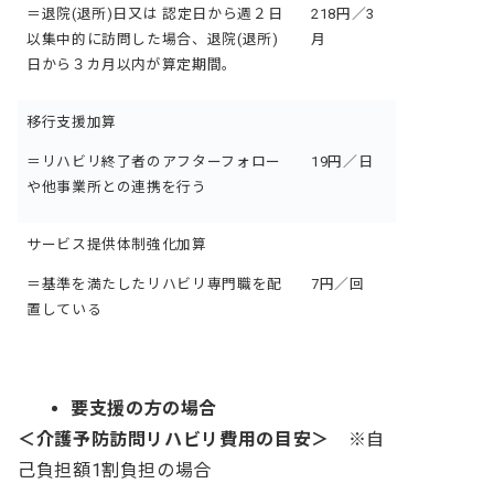
＝
退院(退所)日又は 認定日から週２日
218円／3
以集中的に訪問した場合、退院(退所)
月
日から３カ月以内が算定期間。
移行支援加算
＝リハビリ終了者のアフターフォロー
19円／日
や他事業所との連携を行う
サービス提供体制強化加算
＝基準を満たしたリハビリ専門職を配
7円／回
置している
要支援の方の場合
＜介護予防訪問リハビリ費用の目安＞
※自
己負担額1割負担の場合