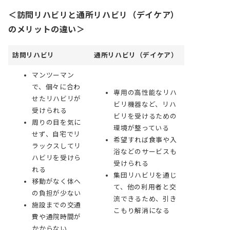
＜訪問リハビリと通所リハビリ（デイケア）
のメリットの違い＞
訪問リハビリ
通所リハビリ（デイケア）
マンツーマン
で、個々に合わ
専用の高性能なリハ
せたリハビリが
ビリ機器など、リハ
受けられる
ビリを受けるための
周りの目を気に
環境が整っている
せず、自宅でリ
希望すれば食事や入
ラックスしてリ
浴などのサービスも
ハビリを受けら
受けられる
れる
集団リハビリを通じ
移動がなく体へ
て、他の利用者と交
の負担が少ない
流できるため、引き
施設までの交通
こもり解消になる
費や通院時間が
かからない