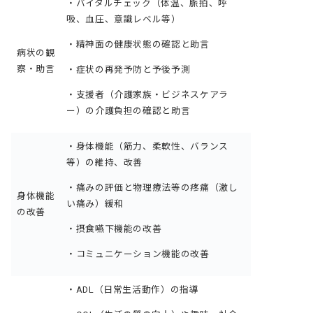
・バイタルチェック（体温、脈拍、呼
吸、血圧、意識レベル等）
・精神面の健康状態の確認と助言
病状の観
察・助言
・症状の再発予防と予後予測
・支援者（介護家族・ビジネスケアラ
ー）の介護負担の確認と助言
・身体機能（筋力、柔軟性、バランス
等）の維持、改善
・痛みの評価と物理療法等の疼痛（激し
身体機能
い痛み）緩和
の改善
・摂食嚥下機能の改善
・コミュニケーション機能の改善
・ADL（日常生活動作）の指導