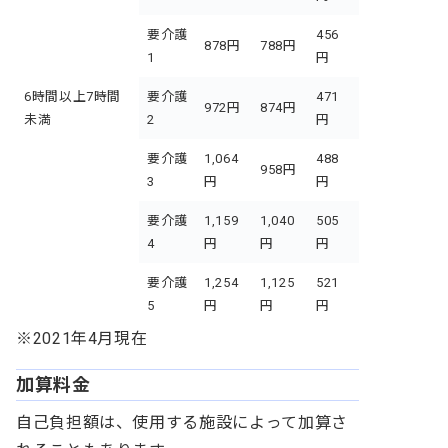
要介護
456
878円
788円
1
円
6時間以上7時間
要介護
471
972円
874円
未満
2
円
要介護
1,064
488
958円
3
円
円
要介護
1,159
1,040
505
4
円
円
円
要介護
1,254
1,125
521
5
円
円
円
※2021年4月現在
加算料金
自己負担額は、使用する施設によって加算さ