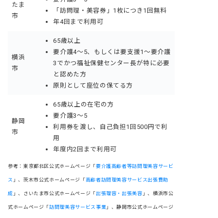
たま
「訪問理・美容券」1枚につき1回無料
市
年4回まで利用可
65歳以上
要介護4〜5、もしくは要支援1〜要介護
横浜
3でかつ福祉保健センター長が特に必要
市
と認めた方
原則として座位の保てる方
65歳以上の在宅の方
要介護3〜5
静岡
利用券を渡し、自己負担1回500円で利
市
用
年度内2回まで利用可
参考：東京都北区公式ホームページ「
要介護高齢者等訪問理美容サービ
ス
」、茨木市公式ホームページ「
高齢者訪問理美容サービス出張費助
成
」、さいたま市公式ホームページ「
出張理容・出張美容
」、横浜市公
式ホームページ「
訪問理美容サービス事業
」、静岡市公式ホームページ