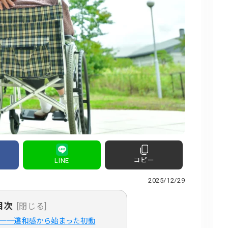
コピー
LINE
2025/12/29
目次
[閉じる]
──違和感から始まった初動