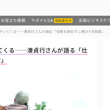
お役立ち情報
サポナビQA
全国ビジネスケ
相談受付中
やってくる──湊貞行さんが語る「仕事を辞めずに続けた8年間」
てくる──湊貞行さんが語る「仕
間」