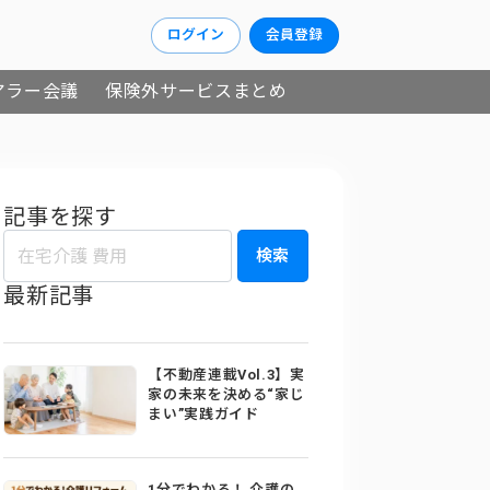
ログイン
会員登録
アラー会議
保険外サービスまとめ
記事を探す
検索
最新記事
【不動産連載Vol.3】実
家の未来を決める“家じ
まい”実践ガイド
1分でわかる！ 介護の