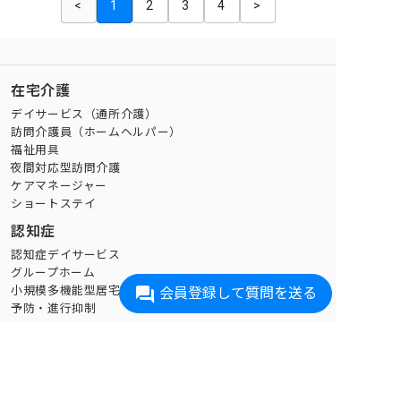
<
1
2
3
4
>
在宅介護
デイサービス（通所介護）
訪問介護員（ホームヘルパー）
福祉用具
夜間対応型訪問介護
ケアマネージャー
ショートステイ
認知症
認知症デイサービス
グループホーム
小規模多機能型居宅介護
会員登録して質問を送る
予防・進行抑制
生活支援
家事代行
買い物代行
配食