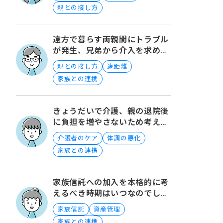
親との接し方
遠方で暮らす両親間にトラブル
が発生、兄弟から介入を求めら
れた際の対処方法について
親との接し方
遠距離
家族との連携
きょうだいで介護、親の退院後
に負担を増やさないため考える
こと
介護者のケア
体調の悪化
家族との連携
家族信託への加入を本格的に考
えるべき時期はいつなのでしょ
うか？
家族信託
資産管理
家族との連携