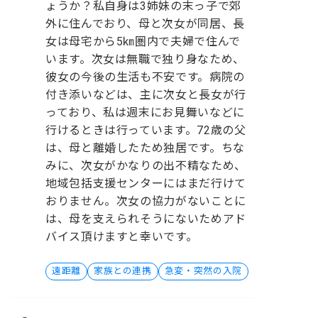
ょうか？私自身は3姉妹の末っ子で郊
外に住んでおり、母と次女が同居、長
女は母宅から5㎞圏内で夫婦で住んで
います。次女は無職で独り身なため、
彼女の今後の生活も不安です。病院の
付き添いなどは、主に次女と長女が行
っており、私は週末にお見舞いなどに
行けるときは行っています。72歳の父
は、母と離婚したため独居です。ちな
みに、次女がかなりの出不精なため、
地域包括支援センターにはまだ行けて
おりません。次女の協力がないことに
は、母を支えられそうにないためアド
バイス頂けますと幸いです。
遠距離
家族との連携
急変・突然の入院