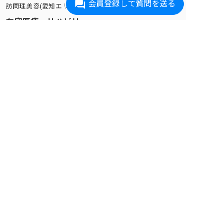
会員登録して質問を送る
訪問理美容(愛知エリアのみ)
在宅医療・リハビリ
訪問診療
訪問看護
デイケア
訪問リハビリ
オンライン診療
遠隔見守り
見守りサービス
ケア付き住まい
サ高住
有料老人ホーム
シニア向け分譲マンション
特別養護老人ホーム・老健施設