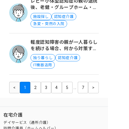
レビー小体型認知症の親の退院
後、老健・グループホーム・在
宅、どれが最適？
施設探し
認知症介護
急変・突然の入院
軽度認知障害の親が一人暮らし
を続ける場合、何から対策すべ
きでしょうか？
独り暮らし
認知症介護
IT機器活用
<
1
2
3
4
5
...
7
>
在宅介護
デイサービス（通所介護）
訪問介護員（ホームヘルパー）