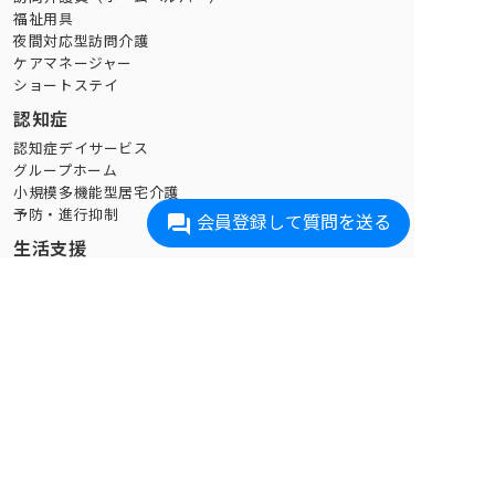
福祉用具
夜間対応型訪問介護
ケアマネージャー
ショートステイ
認知症
認知症デイサービス
グループホーム
小規模多機能型居宅介護
予防・進行抑制
会員登録して質問を送る
生活支援
家事代行
買い物代行
配食
介護タクシー
訪問理美容(愛知エリアのみ)
在宅医療・リハビリ
訪問診療
訪問看護
デイケア