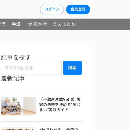
ログイン
会員登録
アラー会議
保険外サービスまとめ
記事を探す
検索
最新記事
【不動産連載Vol.3】実
家の未来を決める“家じ
まい”実践ガイド
1分でわかる！ 介護の