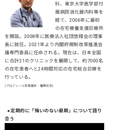
科、東京大学医学部付
属病院消化器内科等を
経て、2006年に最初
の在宅療養支援診療所
を開設。2008年に医療法人社団悠翔会の理事
長に就任。2021年より内閣府規制改革推進会
議専門委員に任命される。現在は、日本全国
に合計21のクリニックを展開して、約7000名
の在宅患者へと24時間対応の在宅総合診療を
行っている。
(プロフィール写真提供：幡野広志)
●
定期的に「悔いのない最期」について語り
合う