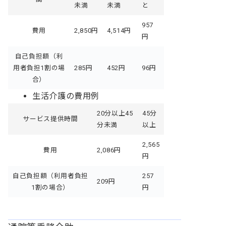
未満
未満
と
957
費用
2,850円
4,514円
円
自己負担額（利
用者負担1割の場
285円
452円
96円
合）
生活介護の費用例
20分以上45
45分
サービス提供時間
分未満
以上
2,565
費用
2,086円
円
自己負担額（利用者負担
257
209円
1割の場合）
円