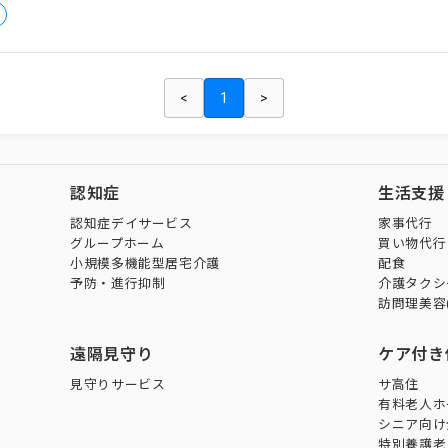
<
1
>
認知症
生活支援
認知症デイサービス
家事代行
グループホーム
買い物代行
小規模多機能型居宅介護
配食
予防・進行抑制
介護タクシ
訪問理美容
遠隔見守り
ケア付き
見守りサービス
サ高住
有料老人ホ
シニア向け
特別養護老