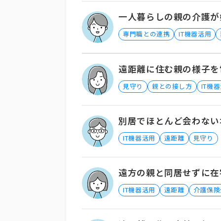
一人暮らしの親の介護が
専門職との連携
IT機器活用
遠距離に住む親の様子を
見守り
親との接し方
IT機
別居でほとんど会わない
IT機器活用
遠距離
見守り
遠方の親と同居せずに在
IT機器活用
遠距離
介護保険