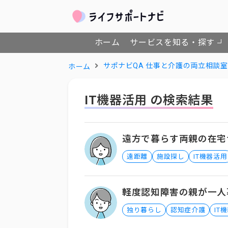
ホーム
サービスを知る・探す
サポナビQA 仕事と介護の両立相談室
ホーム
IT機器活用 の検索結果
遠方で暮らす両親の在宅
遠距離
施設探し
IT機器活用
軽度認知障害の親が一人
独り暮らし
認知症介護
IT