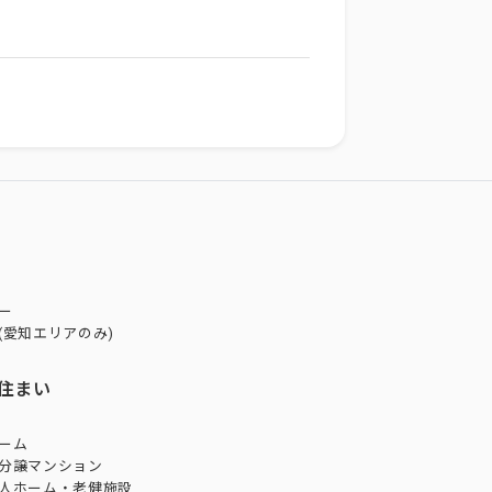
ー
(愛知エリアのみ)
住まい
ーム
分譲マンション
人ホーム・老健施設