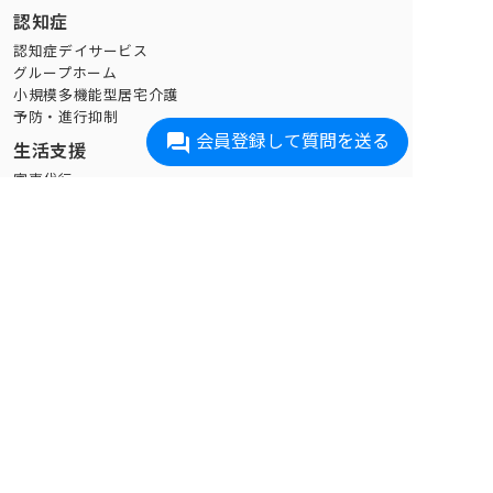
認知症
認知症デイサービス
グループホーム
小規模多機能型居宅介護
予防・進行抑制
会員登録して質問を送る
生活支援
家事代行
買い物代行
配食
介護タクシー
訪問理美容(愛知エリアのみ)
在宅医療・リハビリ
訪問診療
訪問看護
デイケア
訪問リハビリ
オンライン診療
遠隔見守り
見守りサービス