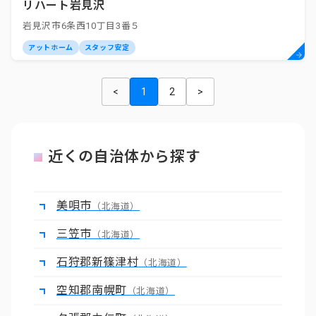
リハート岩見沢
岩見沢市6条西10丁目3番５
アットホーム
スタッフ安定
<
1
2
>
近くの自治体から探す
美唄市
（北海道）
三笠市
（北海道）
石狩郡新篠津村
（北海道）
空知郡南幌町
（北海道）