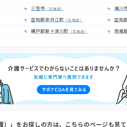
三笠市
滝川
（北海道）
空知郡奈井江町
空知
（北海道）
樺戸郡新十津川町
雨竜
（北海道）
護）」をお探しの方は、こちらのページも見て