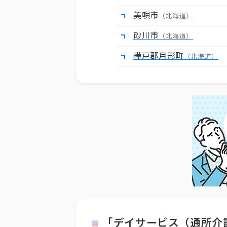
美唄市
（北海道）
砂川市
（北海道）
樺戸郡月形町
（北海道）
「デイサービス（通所介