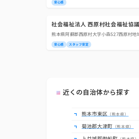
安心感
社会福祉法人 西原村社会福祉協
熊本県阿蘇郡西原村大字小森527西原村地
安心感
スタッフ安定
近くの自治体から探す
熊本市東区
（熊本県）
菊池郡大津町
（熊本県）
上益城郡御船町