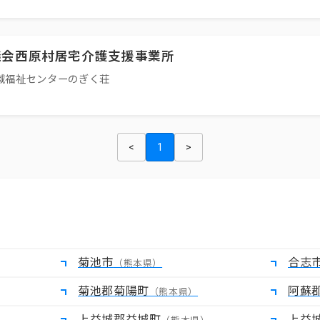
議会西原村居宅介護支援事業所
域福祉センターのぎく荘
<
1
>
菊池市
合志
（熊本県）
菊池郡菊陽町
阿蘇
（熊本県）
上益城郡益城町
上益