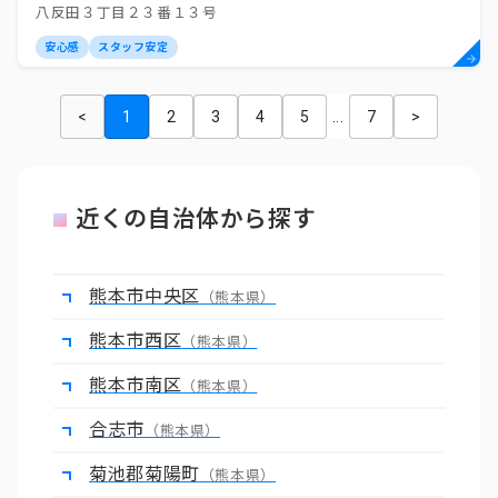
八反田３丁目２３番１３号
安心感
スタッフ安定
<
1
2
3
4
5
...
7
>
近くの自治体から探す
熊本市中央区
（熊本県）
熊本市西区
（熊本県）
熊本市南区
（熊本県）
合志市
（熊本県）
菊池郡菊陽町
（熊本県）