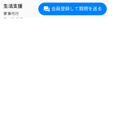
生活支援
会員登録して質問を送る
家事代行
買い物代行
配食
介護タクシー
訪問理美容(愛知エリアのみ)
在宅医療・リハビリ
訪問診療
訪問看護
デイケア
訪問リハビリ
オンライン診療
遠隔見守り
見守りサービス
ケア付き住まい
サ高住
有料老人ホーム
シニア向け分譲マンション
特別養護老人ホーム・老健施設