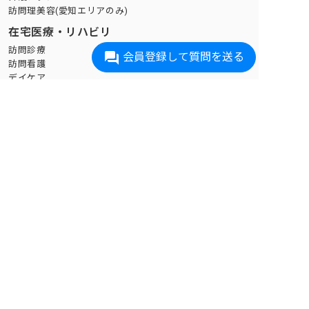
訪問理美容(愛知エリアのみ)
在宅医療・リハビリ
訪問診療
会員登録して質問を送る
訪問看護
デイケア
訪問リハビリ
オンライン診療
遠隔見守り
見守りサービス
ケア付き住まい
サ高住
有料老人ホーム
シニア向け分譲マンション
特別養護老人ホーム・老健施設