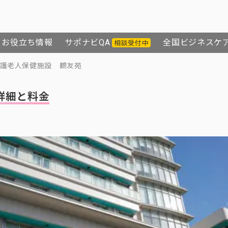
お役立ち情報
サポナビQA
全国ビジネスケ
相談受付中
護老人保健施設 鶴友苑
詳細と料金