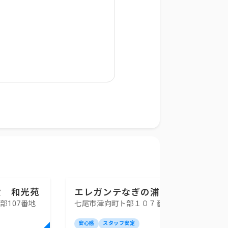
設 和光苑
エレガンテなぎの浦
部107番地
七尾市津向町ト部１０７番地４
安心感
スタッフ安定