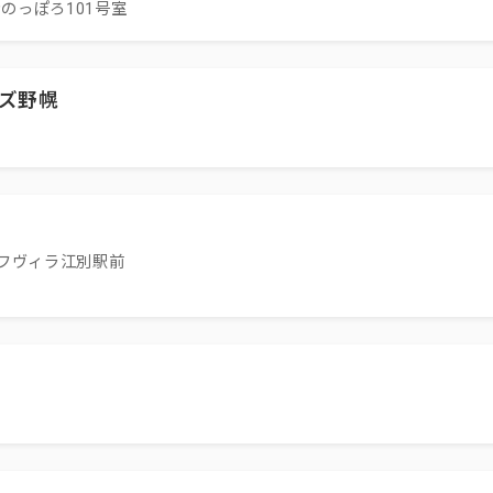
のっぽろ101号室
ズ野幌
フヴィラ江別駅前