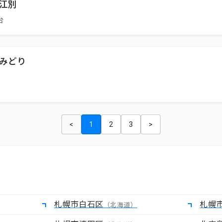
江別
台
みどり
<
1
2
3
>
札幌市白石区
札幌
（北海道）