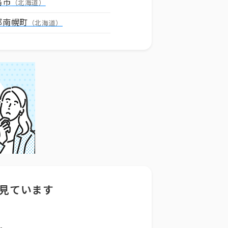
島市
（北海道）
郡南幌町
（北海道）
見ています
。