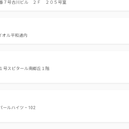
番７号古川ビル ２Ｆ ２０５号室
イオル平和通内
１号スピタール南郷丘１階
パールハイツ・102