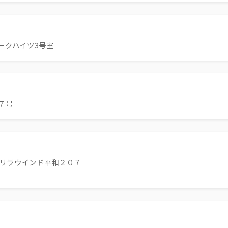
ークハイツ3号室
７号
７リラウインド平和２０７