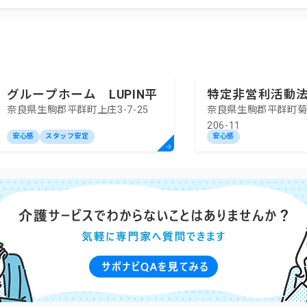
グループホーム LUPIN平
特定非営利活動
奈良県生駒郡平群町上庄3-7-25
奈良県生駒郡平群町
群
やすらぎ会グル
206-11
やすらぎ２
安心感
スタッフ安定
安心感