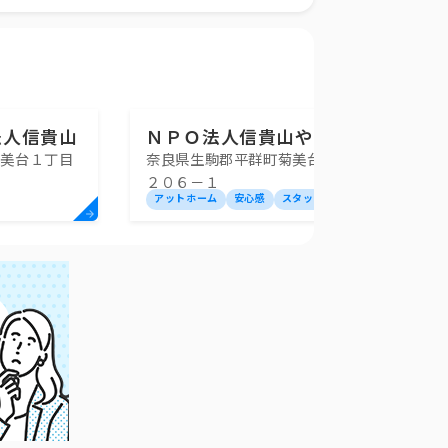
法人信貴山
ＮＰＯ法人信貴山やすらぎ
菊美台１丁目
奈良県生駒郡平群町菊美台1丁目
ープホーム
会「グループホームやすら
２０６－１
ぎ」
アットホーム
安心感
スタッフ安定