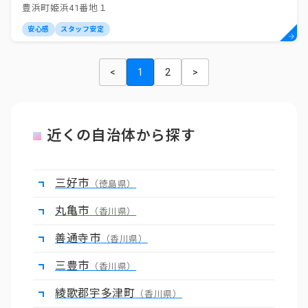
豊浜町姫浜41番地１
安心感
スタッフ安定
<
1
2
>
近くの自治体から探す
三好市
（徳島県）
丸亀市
（香川県）
善通寺市
（香川県）
三豊市
（香川県）
綾歌郡宇多津町
（香川県）