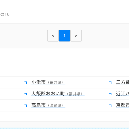
の10
<
1
>
小浜市
三方
（福井県）
大飯郡おおい町
近江
（福井県）
高島市
京都
（滋賀県）