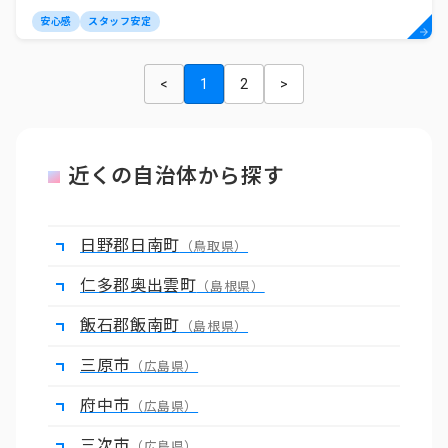
安心感
スタッフ安定
<
1
2
>
近くの自治体から探す
日野郡日南町
（鳥取県）
仁多郡奥出雲町
（島根県）
飯石郡飯南町
（島根県）
三原市
（広島県）
府中市
（広島県）
三次市
（広島県）