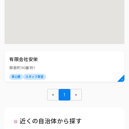
有限会社安栄
御倉町90番地1
安心感
スタッフ安定
<
1
>
近くの自治体から探す