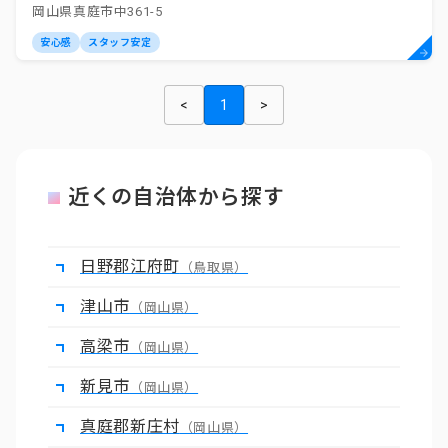
岡山県真庭市中361-5
安心感
スタッフ安定
<
1
>
近くの自治体から探す
日野郡江府町
（鳥取県）
津山市
（岡山県）
高梁市
（岡山県）
新見市
（岡山県）
真庭郡新庄村
（岡山県）