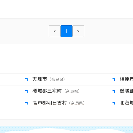
<
1
>
天理市
橿原
（奈良県）
磯城郡三宅町
磯城
（奈良県）
高市郡明日香村
北葛
（奈良県）