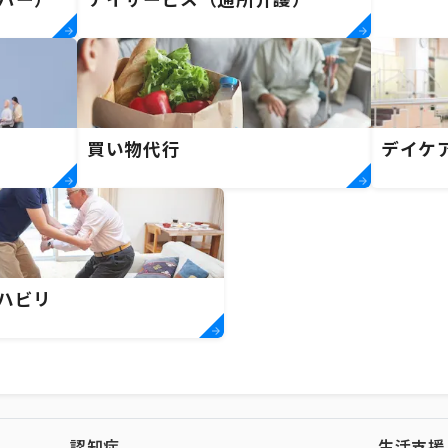
パー）
デイサービス（通所介護）
買い物代行
デイケ
ハビリ
認知症
生活支援