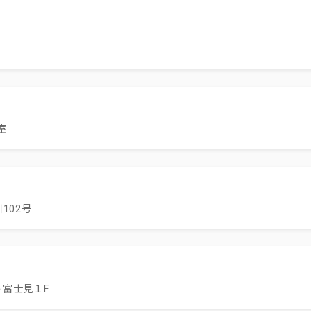
室
102号
ト富士見１F