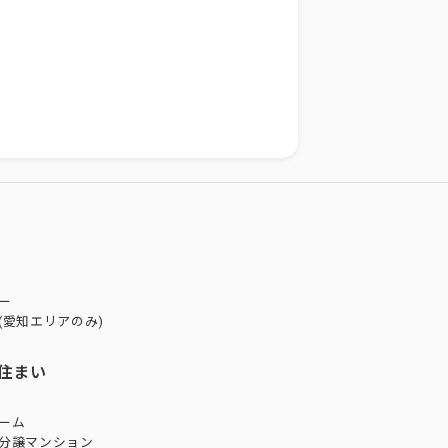
ー
(愛知エリアのみ)
住まい
ーム
分譲マンション