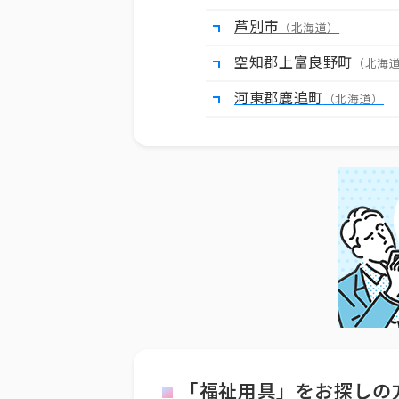
芦別市
（北海道）
空知郡上富良野町
（北海
河東郡鹿追町
（北海道）
「福祉用具」をお探しの