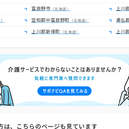
富良野市
上川
（北海道）
空知郡中富良野町
勇払
道）
（北海道）
上川郡新得町
上川
（北海道）
方は、こちらのページも見ています