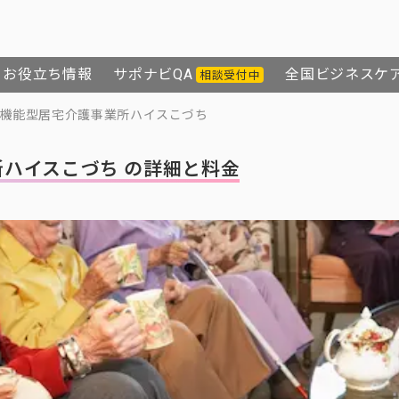
お役立ち情報
サポナビQA
全国ビジネスケ
相談受付中
機能型居宅介護事業所ハイスこづち
ハイスこづち の詳細と料金