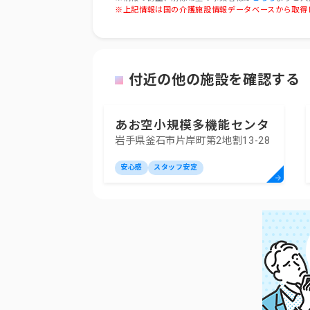
※上記情報は国の介護施設情報データベースから取得
付近の他の施設を確認する
あお空小規模多機能センタ
岩手県釜石市片岸町第2地割13-28
ー釜石
安心感
スタッフ安定