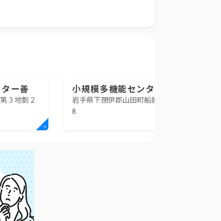
ンター善
小規模多機能センター絆の
田第３地割２
岩手県下閉伊郡山田町船越9-26-1
里やすらぎ
8