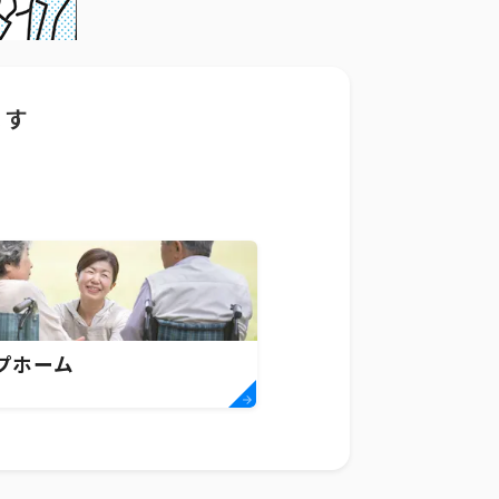
ます
プホーム