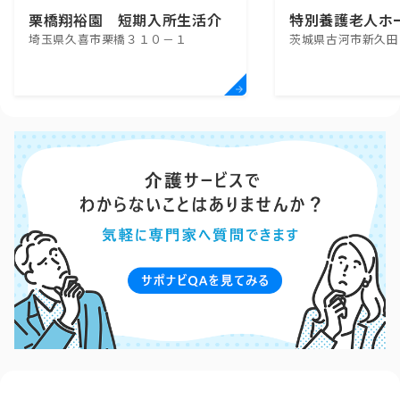
栗橋翔裕園 短期入所生活介
特別養護老人ホ
埼玉県久喜市栗橋３１０－１
茨城県古河市新久田
護センター