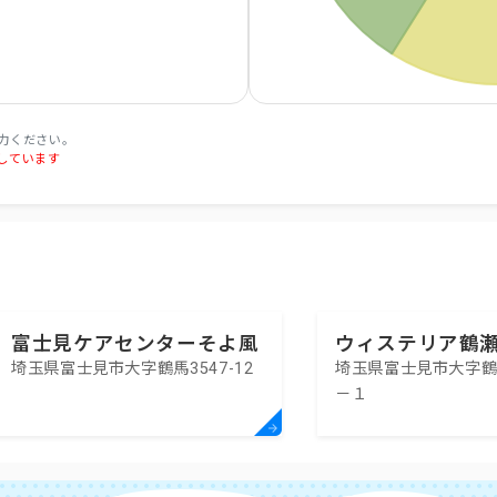
力ください。
しています
富士見ケアセンターそよ風
ウィステリア鶴
埼玉県富士見市大字鶴馬3547-12
埼玉県富士見市大字
生活介護
－１