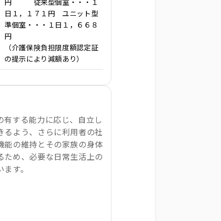
円 従来型個室・・・１
日１，１７１円 ユニット型
準個室・・・１日１，６６８
円
（介護保険負担限度額認定証
の提示により減額あり）
の有する能力に応じ、自立し
きるよう、さらに利用者の社
機能の維持とその家族の身体
るため、必要な日常生活上の
います。