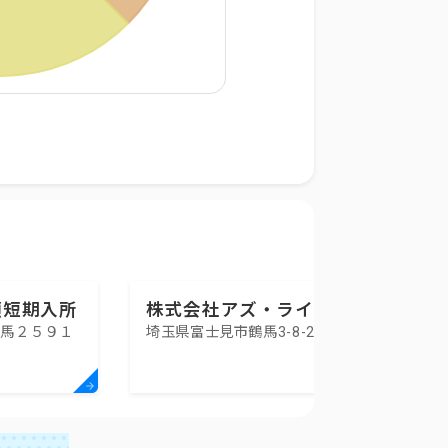
瀬短期入所
株式会社アズ・ライフケ
鶴馬２５９１
埼玉県富士見市鶴馬3-8-2
ア あずみ苑みずほ