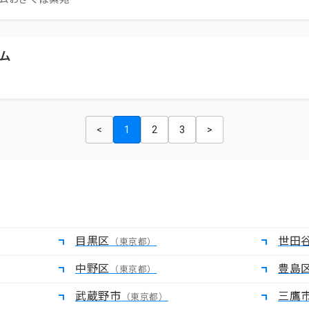
ム
<
1
2
3
>
目黒区
世田
（東京都）
中野区
豊島
（東京都）
武蔵野市
三鷹
（東京都）