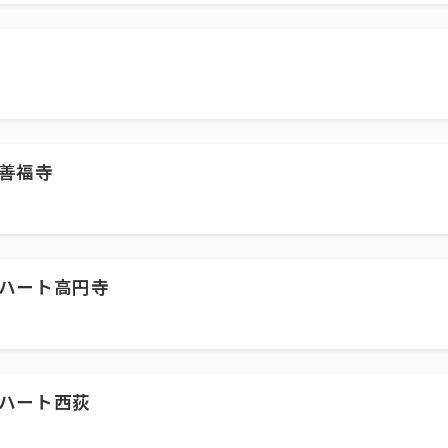
善福寺
ハート高円寺
ハート西荻