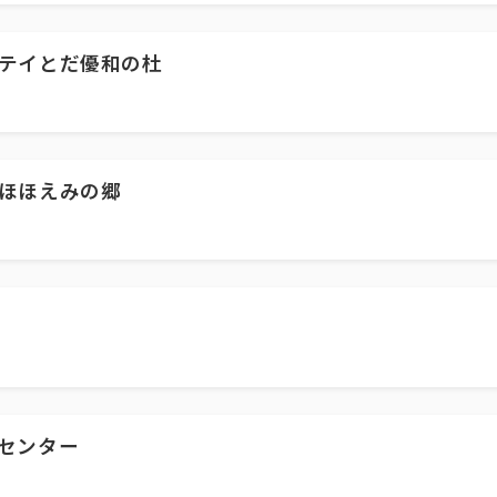
テイとだ優和の杜
ほほえみの郷
センター