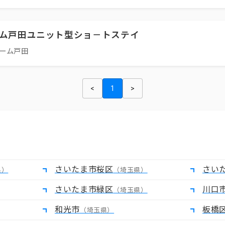
ム戸田ユニット型ショ－トステイ
ホーム戸田
<
1
>
さいたま市桜区
さい
県）
（埼玉県）
さいたま市緑区
川口
（埼玉県）
和光市
板橋
（埼玉県）