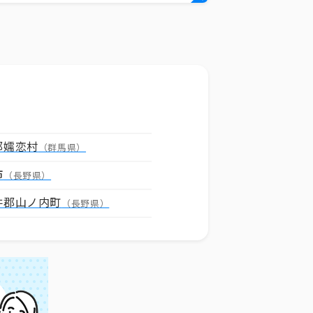
郡嬬恋村
（群馬県）
市
（長野県）
井郡山ノ内町
（長野県）