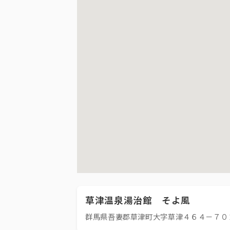
草津温泉湯治館 そよ風
群馬県吾妻郡草津町大字草津４６４－７０