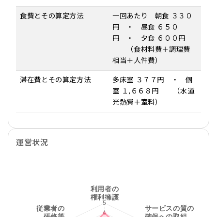
食費とその算定方法
一回あたり 朝食 ３３０
円 ・ 昼食 ６５０
円 ・ 夕食 ６００円
（食材料費＋調理費
相当＋人件費）
滞在費とその算定方法
多床室 ３７７円 ・ 個
室 １,６６８円 （水道
光熱費＋室料）
運営状況