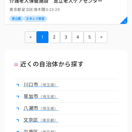
介護老人保健施設 足立老人ケアセンター
東京都足立区保木間5-23-20
安心感
スタッフ安定
<
1
2
3
4
5
>
近くの自治体から探す
川口市
（埼玉県）
草加市
（埼玉県）
八潮市
（埼玉県）
文京区
（東京都）
台東区