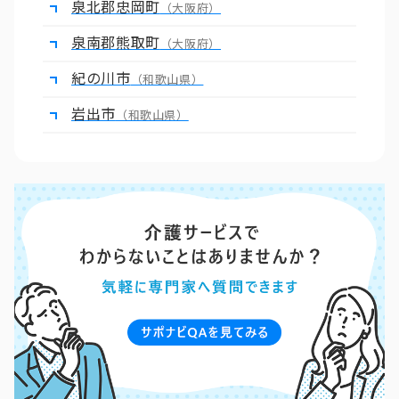
泉北郡忠岡町
（大阪府）
泉南郡熊取町
（大阪府）
紀の川市
（和歌山県）
岩出市
（和歌山県）