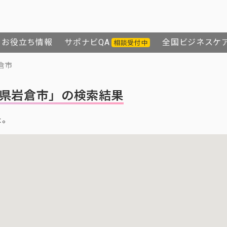
お役立ち情報
サポナビQA
全国ビジネスケ
相談受付中
倉市
県岩倉市」の検索結果
た。