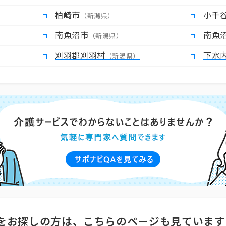
柏崎市
小千
（新潟県）
南魚沼市
南魚
（新潟県）
刈羽郡刈羽村
下水
（新潟県）
をお探しの方は、こちらのページも見ています