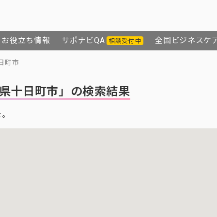
お役立ち情報
サポナビQA
全国ビジネスケ
相談受付中
日町市
県十日町市」の検索結果
た。