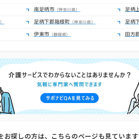
南足柄市
足柄
（神奈川県）
足柄下郡箱根町
足柄
）
（神奈川県）
伊東市
田方
（静岡県）
をお探しの方は、こちらのページも見ています