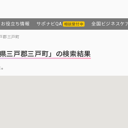
お役立ち情報
サポナビQA
全国ビジネスケ
相談受付中
戸郡三戸町
県三戸郡三戸町」の検索結果
た。