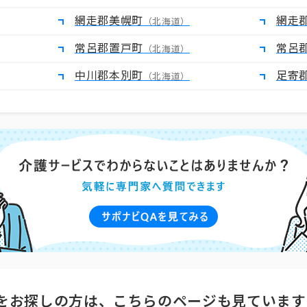
網走郡美幌町
網走
（北海道）
常呂郡置戸町
常呂
（北海道）
中川郡本別町
足寄
（北海道）
をお探しの方は、こちらのページも見ています