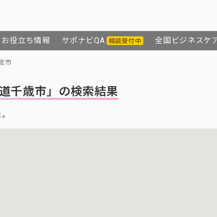
お役立ち情報
サポナビQA
全国ビジネスケ
相談受付中
歳市
道千歳市」の検索結果
た。