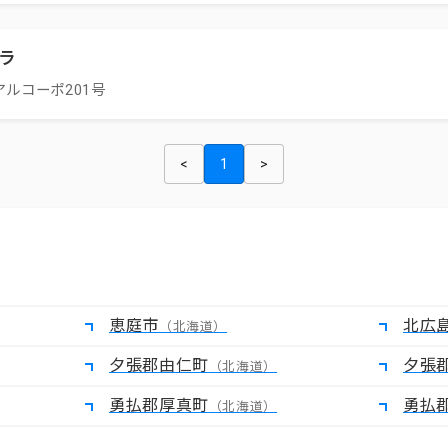
ラ
ルコーポ201号
<
1
>
恵庭市
北広
（北海道）
夕張郡由仁町
夕張
（北海道）
勇払郡厚真町
勇払
（北海道）