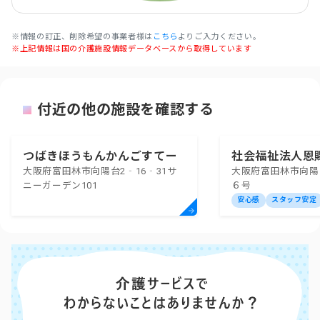
※情報の訂正、削除希望の事業者様は
こちら
よりご入力ください。
※上記情報は国の介護施設情報データベースから取得しています
付近の他の施設を確認する
つばきほうもんかんごすてー
社会福祉法人恩
大阪府富田林市向陽台2‐16‐31サ
大阪府富田林市向陽
しょん
支部大阪府済生
ニーガーデン101
６号
問看護ステーシ
安心感
スタッフ安定