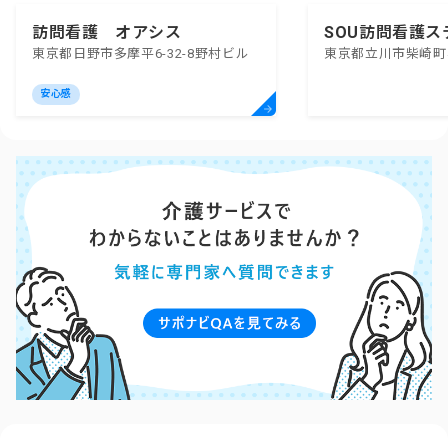
訪問看護 オアシス
SOU訪問看護
東京都日野市多摩平6-32-8野村ビル
東京都立川市柴崎町4
川
安心感