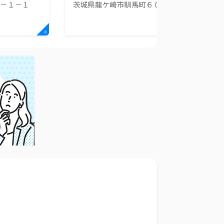
１－１－１
茨城県龍ケ崎市馴馬町６０２ー７
リニック